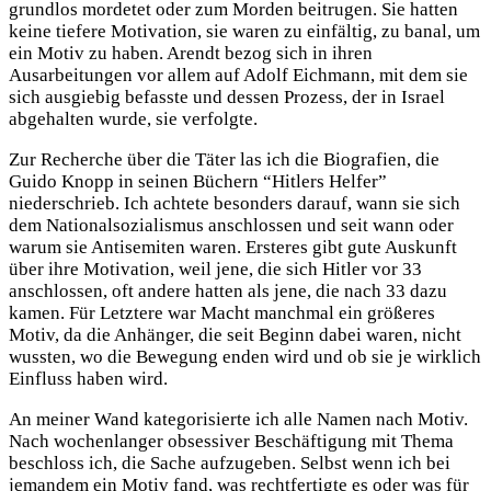
grundlos mordetet oder zum Morden beitrugen. Sie hatten
keine tiefere Motivation, sie waren zu einfältig, zu banal, um
ein Motiv zu haben. Arendt bezog sich in ihren
Ausarbeitungen vor allem auf Adolf Eichmann, mit dem sie
sich ausgiebig befasste und dessen Prozess, der in Israel
abgehalten wurde, sie verfolgte.
Zur Recherche über die Täter las ich die Biografien, die
Guido Knopp in seinen Büchern “Hitlers Helfer”
niederschrieb. Ich achtete besonders darauf, wann sie sich
dem Nationalsozialismus anschlossen und seit wann oder
warum sie Antisemiten waren. Ersteres gibt gute Auskunft
über ihre Motivation, weil jene, die sich Hitler vor 33
anschlossen, oft andere hatten als jene, die nach 33 dazu
kamen. Für Letztere war Macht manchmal ein größeres
Motiv, da die Anhänger, die seit Beginn dabei waren, nicht
wussten, wo die Bewegung enden wird und ob sie je wirklich
Einfluss haben wird.
An meiner Wand kategorisierte ich alle Namen nach Motiv.
Nach wochenlanger obsessiver Beschäftigung mit Thema
beschloss ich, die Sache aufzugeben. Selbst wenn ich bei
jemandem ein Motiv fand, was rechtfertigte es oder was für